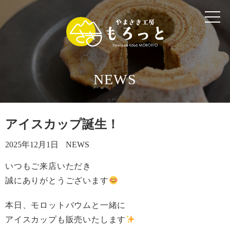
ホーム
メニュー
NEWS
もろっとについて
ギャラリー
アイスカップ誕生！
2025年12月1日
NEWS
アクセス
いつもご来店いただき
電話 0984-27-3525
誠にありがとうございます
本日、モロットバウムと一緒に
アイスカップも販売いたします