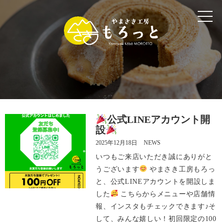
ホーム
メニュー
もろっとについて
ギャラリー
公式LINEアカウント開
設
アクセス
2025年12月18日
NEWS
いつもご来店いただき誠にありがと
うございます
やまさき工房もろっ
電話 0984-27-3525
と、公式LINEアカウントを開設しま
した
こちらからメニューや店舗情
報、インスタもチェックできます♪そ
して、みんな嬉しい！初回限定の100